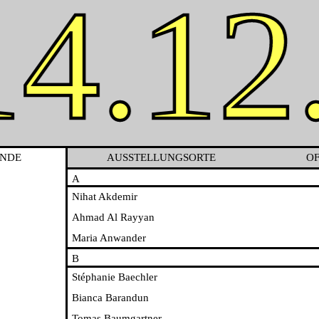
14.12
.2024
ENDE
AUSSTELLUNGSORTE
OF
A
Nihat Akdemir
Ahmad Al Rayyan
Maria Anwander
B
Stéphanie Baechler
Bianca Barandun
Tomas Baumgartner