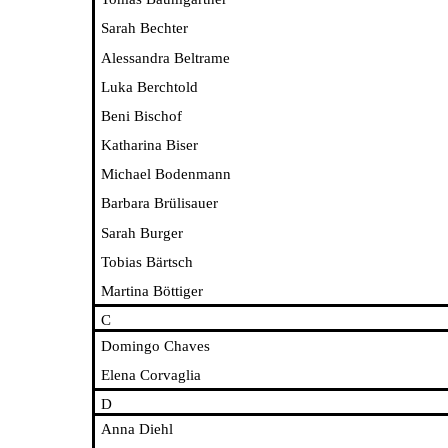
fende
Sarah Bechter
Alessandra Beltrame
Luka Berchtold
Beni Bischof
Katharina Biser
AR.G
Michael Bodenmann
Barbara Brülisauer
Sarah Burger
Tobias Bärtsch
Martina Böttiger
C
Domingo Chaves
Elena Corvaglia
D
Anna Diehl