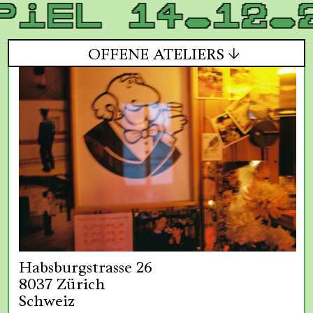
piel 14.12.
Fredi Bissegger
Michael Bodenmann
OFFENE ATELIERS
Habsburgstrasse 26
8037 Zürich
Schweiz