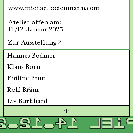
www.michaelbodenmann.com
Atelier offen am:
11./12. Januar 2025
Zur Ausstellung
Hannes Bodmer
Klaus Born
Philine Brun
Rolf Bräm
Liv Burkhard
Tobias Bärtsch
2.2024-02.0
Elisabeth Bösch