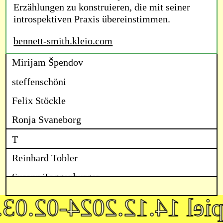
Erzählungen zu konstruieren, die mit seiner
introspektiven Praxis übereinstimmen.
bennett-smith.kleio.com
Mirijam Špendov
steffenschöni
Felix Stöckle
Ronja Svaneborg
T
Reinhard Tobler
Susann Toggenburger
V
spiel 14.12.2024-02.0
Klara Vith