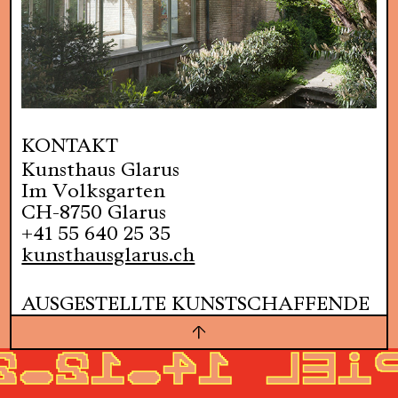
KONTAKT
Kunsthaus Glarus
Im Volksgarten
CH-8750 Glarus
+41 55 640 25 35
kunsthausglarus.ch
AUSGESTELLTE KUNSTSCHAFFENDE
Anna Diehl
,
Bennett Smith
,
Bianca
Barandun
,
Christoph & Markus
2.2024-02.0
Getzner
,
Drago Persic
,
Francisco
Sierra
,
Gregory Tara Hari
,
Helmut