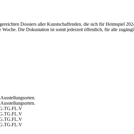
ereichten Dossiers aller Kunstschaffenden, die sich für Heimspiel 20
oche. Die Dokustation ist somit jederzeit öffentlich, für alle zugängl
Ausstellungsorten.
Ausstellungsorten.
SG.TG.FL.V
SG.TG.FL.V
SG.TG.FL.V
SG.TG.FL.V